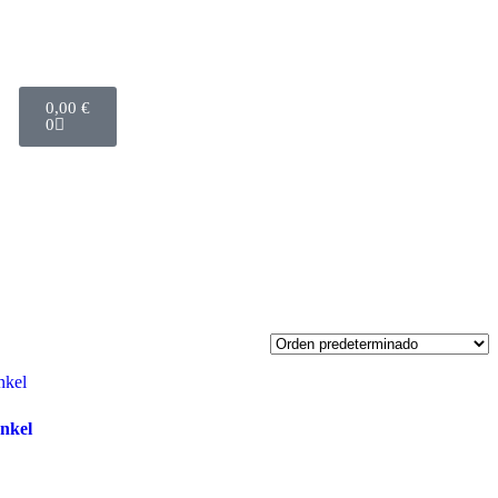
0,00
€
0
ankel